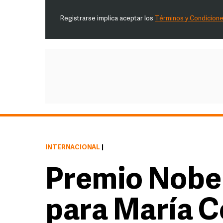
Registrarse implica aceptar los
Términos y Condicion
INTERNACIONAL
|
Premio Nobel
para María C