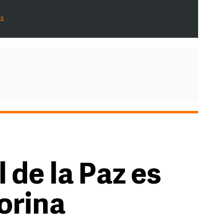
es
 de la Paz es
orina