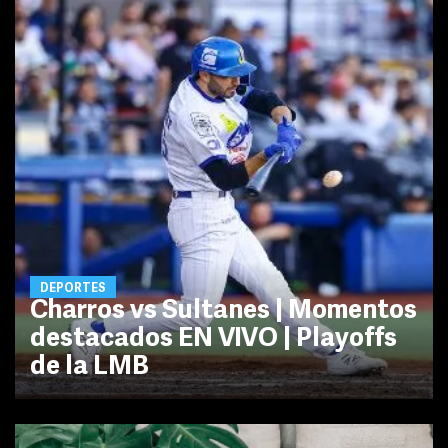
DEPORTES
Charros vs Sultanes | Momentos
destacados EN VIVO | Playoffs
de la LMB