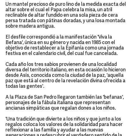
Un mantel precioso de puro lino de la medida exacta del
altar sobre el cual el Papa celebra la misa, un atril
reclinable de altar fundido en una sola pieza de cera
persa tratada con pátinas doradas, y una losa montada
sobre madera antigua.
El desfile correspondió a la manifestación 'Viva la
Befana', única en su género y nacida en 1985 con el
objetivo de restablecer a la Epifanía como una jornada
festiva en el calendario civil, del cual fue cancelada.
Cada año los tres sabios provienen de una localidad
diversa del territorio italiano, en esta ocasión lo hicieron
desde Asís, conocida como la ciudad de la paz, 'aquella
paz que está al centro de la revelación divina ofrecida a
todas las gentes'.
A la Plaza de San Pedro llegaron también las 'befanas',
personajes de la fábula italiana que representan
ancianas simpáticas que regalan dones a los niños.
'Una tradición que divierte a los niños y que junto a los
regalos coloca los valores de la solidaridad para hacer
reflexionar a las familia y ayudar a las nuevas
generaciones a redescubrir el verdadero sentido de la