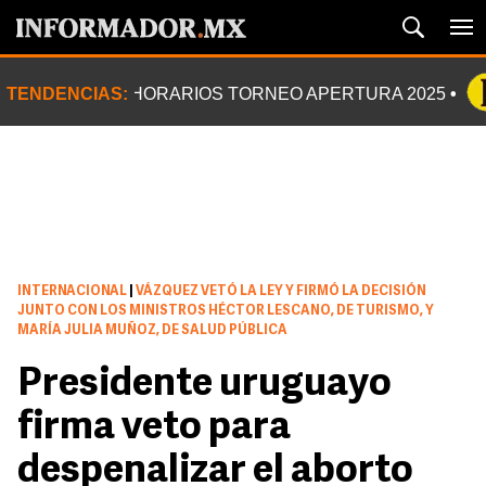
TENDENCIAS:
HORARIOS TORNEO APERTURA 2025
INTERNACIONAL
|
VÁZQUEZ VETÓ LA LEY Y FIRMÓ LA DECISIÓN
JUNTO CON LOS MINISTROS HÉCTOR LESCANO, DE TURISMO, Y
MARÍA JULIA MUÑOZ, DE SALUD PÚBLICA
Presidente uruguayo
firma veto para
despenalizar el aborto