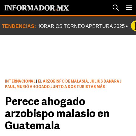
TENDENCIAS:
HORARIOS TORNEO APERTURA 2025
INTERNACIONAL
|
EL ARZOBISPO DE MALASIA, JULIUS DANARAJ
PAUL, MURIÓ AHOGADO JUNTO A DOS TURISTAS MÁS
Perece ahogado
arzobispo malasio en
Guatemala