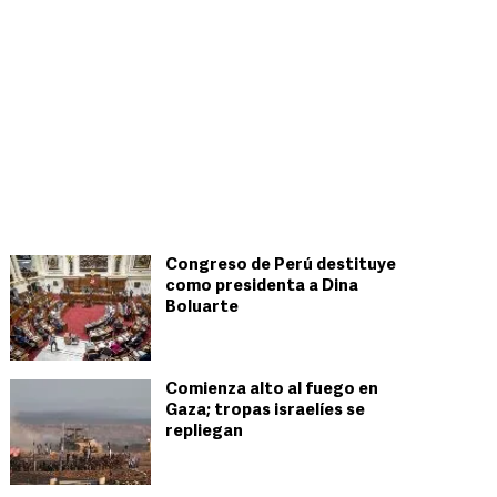
Congreso de Perú destituye
como presidenta a Dina
Boluarte
Comienza alto al fuego en
Gaza; tropas israelíes se
repliegan