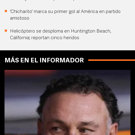
'Chicharito' marca su primer gol al América en partido
amistoso
Helicóptero se desploma en Huntington Beach,
California; reportan cinco heridos
MÁS EN EL INFORMADOR