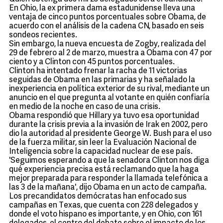
En Ohio, la ex primera dama estadunidense lleva una
ventaja de cinco puntos porcentuales sobre Obama, de
acuerdo con el análisis de la cadena CN, basado en seis
sondeos recientes.
Sin embargo, la nueva encuesta de Zogby, realizada del
29 de febrero al 2 de marzo, muestra a Obama con 47 por
ciento y a Clinton con 45 puntos porcentuales.
Clinton ha intentado frenar la racha de 11 victorias
seguidas de Obama en las primarias y ha señalado la
inexperiencia en política exterior de su rival, mediante un
anuncio en el que pregunta al votante en quién confiaría
en medio de la noche en caso de una crisis.
Obama respondió que Hillary ya tuvo esa oportunidad
durante la crisis previa a la invasión de Irak en 2002, pero
dio la autoridad al presidente George W. Bush para el uso
de la fuerza militar, sin leer la Evaluación Nacional de
Inteligencia sobre la capacidad nuclear de ese país.
'Seguimos esperando a que la senadora Clinton nos diga
qué experiencia precisa está reclamando que la haga
mejor preparada para responder la llamada telefónica a
las 3 de la mañana', dijo Obama en un acto de campaña.
Los precandidatos demócratas han enfocado sus
campañas en Texas, que cuenta con 228 delegados y
donde el voto hispano es importante, y en Ohio, con 161