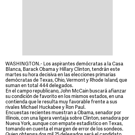
WASHINGTON.- Los aspirantes demócratas a la Casa
Blanca, Barack Obama y Hillary Clinton, tendrán este
martes su hora decisiva en las elecciones primarias
demócratas de Texas, Ohio, Vermont y Rhode Island, que
suman en total 444 delegados.
En el campo republicano, John McCain buscará afianzar
su condición de favorito en los mismos estados, en una
contienda que le resulta muy favorable frente a sus
rivales Michael Huckabee y Ron Paul.
Encuestas recientes muestran a Obama, senador por
Illinois, con una ligera ventaja sobre Clinton, senadora por
Nueva York, aunque con empate estadístico en Texas,
tomando en cuenta el margen de error de los sondeos.
Quien obtenga dos mil 25 delegados será el candidato.