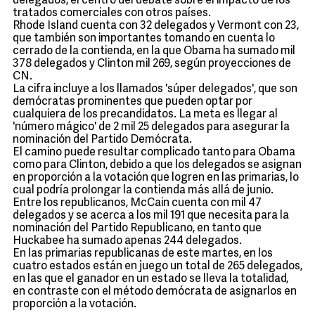
delegados, el centro del debate sobre el impacto de los
tratados comerciales con otros países.
Rhode Island cuenta con 32 delegados y Vermont con 23,
que también son importantes tomando en cuenta lo
cerrado de la contienda, en la que Obama ha sumado mil
378 delegados y Clinton mil 269, según proyecciones de
CN.
La cifra incluye a los llamados 'súper delegados', que son
demócratas prominentes que pueden optar por
cualquiera de los precandidatos. La meta es llegar al
'número mágico' de 2 mil 25 delegados para asegurar la
nominación del Partido Demócrata.
El camino puede resultar complicado tanto para Obama
como para Clinton, debido a que los delegados se asignan
en proporción a la votación que logren en las primarias, lo
cual podría prolongar la contienda más allá de junio.
Entre los republicanos, McCain cuenta con mil 47
delegados y se acerca a los mil 191 que necesita para la
nominación del Partido Republicano, en tanto que
Huckabee ha sumado apenas 244 delegados.
En las primarias republicanas de este martes, en los
cuatro estados están en juego un total de 265 delegados,
en las que el ganador en un estado se lleva la totalidad,
en contraste con el método demócrata de asignarlos en
proporción a la votación.