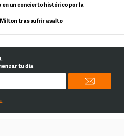
 en un concierto histórico por la
Milton tras sufrir asalto
IL
menzar tu día
es