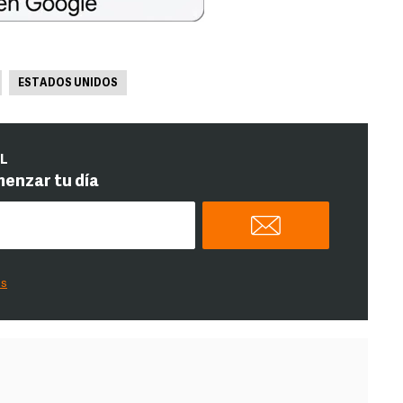
ESTADOS UNIDOS
IL
menzar tu día
es