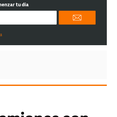
menzar tu día
es