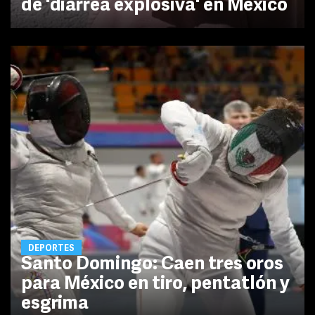
de 'diarrea explosiva' en México
DEPORTES
Santo Domingo: Caen tres oros
para México en tiro, pentatlón y
esgrima