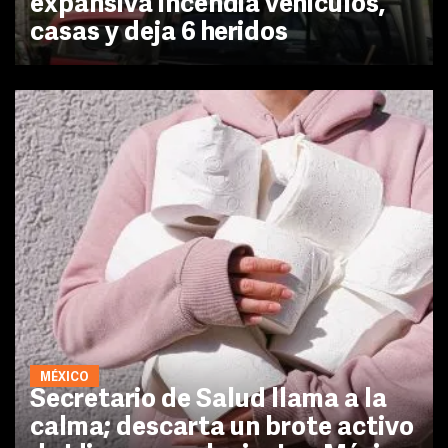
expansiva incendia vehículos,
casas y deja 6 heridos
MÉXICO
Secretario de Salud llama a la
calma; descarta un brote activo