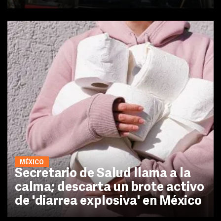
MÉXICO
Secretario de Salud llama a la
calma; descarta un brote activo
de 'diarrea explosiva' en México