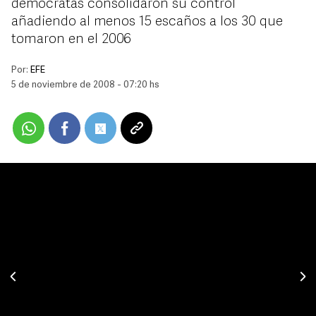
demócratas consolidaron su control
añadiendo al menos 15 escaños a los 30 que
tomaron en el 2006
Por:
EFE
5 de noviembre de 2008 - 07:20 hs