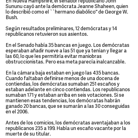
En Nueva Hampshire, el senador republicano John
Sununu cayó ante la demócrata Jeanne Shaheen, quien
lo describió como el ``hermano diabólico'' de George W.
Bush.
Según resultados preliminares, 12 demócratas y 14
republicanos retuvieron sus asientos.
En el Senado había 35 bancas en juego. Los demócratas
esperaban añadir nueve a las 51 que ya tenían y llegar a
las 60, lo que les permitiría evitar maniobras
obstruccionistas. Pero esa meta parecía inalcanzable.
En la cámara baja estaban en juego las 435 bancas.
Cuando faltaban definirse menos de una docena de
contiendas, los demócratas sumaban 251 escaños y
estaban adelante en cinco contiendas. Los republicanos
sumaban 171 y estaban arriba en seis votaciones. Si se
mantienen esas tendencias, los demócratas habrán
ganado 20 bancas, que se sumarán a las 30 conseguidas
en el 2006.
Antes de los comicios, los demócratas aventajaban a los
republicanos 235 a 199. Había un escaño vacante por la
muerte de su titular.