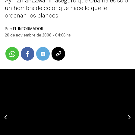
Ayman al-Zawahiri aseguró que Obama es sólo
un hombre de color que hace lo que le
ordenan los blancos
Por:
EL INFORMADOR
20 de noviembre de 2008 - 04:06 hs