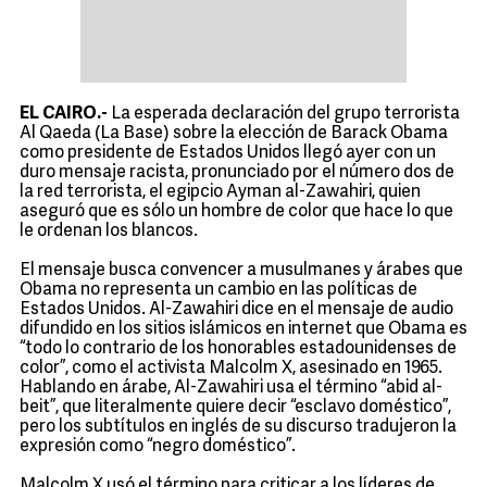
EL CAIRO.-
La esperada declaración del grupo terrorista
Al Qaeda (La Base) sobre la elección de Barack Obama
como presidente de Estados Unidos llegó ayer con un
duro mensaje racista, pronunciado por el número dos de
la red terrorista, el egipcio Ayman al-Zawahiri, quien
aseguró que es sólo un hombre de color que hace lo que
le ordenan los blancos.
El mensaje busca convencer a musulmanes y árabes que
Obama no representa un cambio en las políticas de
Estados Unidos. Al-Zawahiri dice en el mensaje de audio
difundido en los sitios islámicos en internet que Obama es
“todo lo contrario de los honorables estadounidenses de
color”, como el activista Malcolm X, asesinado en 1965.
Hablando en árabe, Al-Zawahiri usa el término “abid al-
beit”, que literalmente quiere decir “esclavo doméstico”,
pero los subtítulos en inglés de su discurso tradujeron la
expresión como “negro doméstico”.
Malcolm X usó el término para criticar a los líderes de