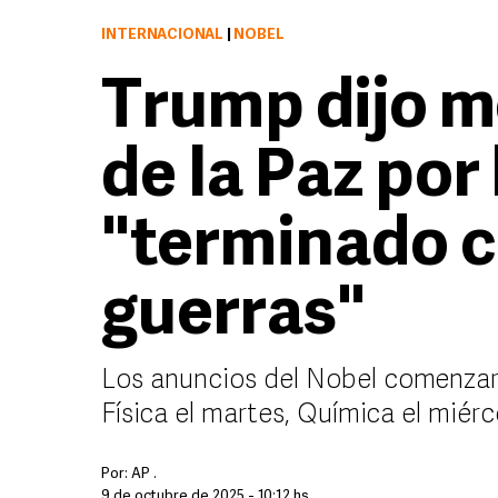
INTERNACIONAL
|
NOBEL
Trump dijo m
de la Paz por
"terminado c
guerras"
Los anuncios del Nobel comenzaro
Física el martes, Química el miérc
Por:
AP .
9 de octubre de 2025 - 10:12 hs