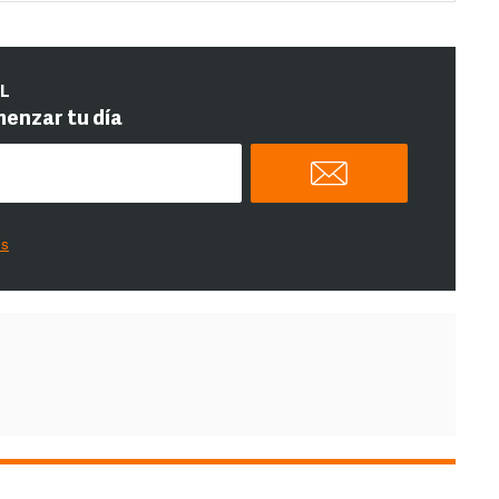
IL
menzar tu día
es