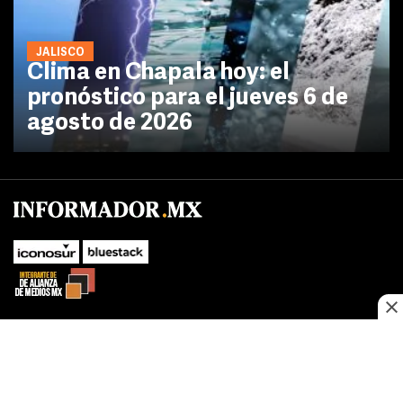
JALISCO
Clima en Chapala hoy: el
pronóstico para el jueves 6 de
agosto de 2026
No te pierdas las novedades de último momento.
¡Síguenos!
SUBIR
Este sitio web utiliza cookies propias y de terceros para optimizar su
FACEBOOK
TWITTER
navegacion, adaptarse a sus preferencias y realizar labores analiticas.
Al continuar navegando acepta nuestro
Política de cookies.