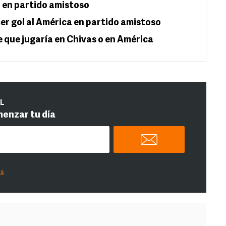
 en partido amistoso
er gol al América en partido amistoso
que jugaría en Chivas o en América
IL
menzar tu día
es