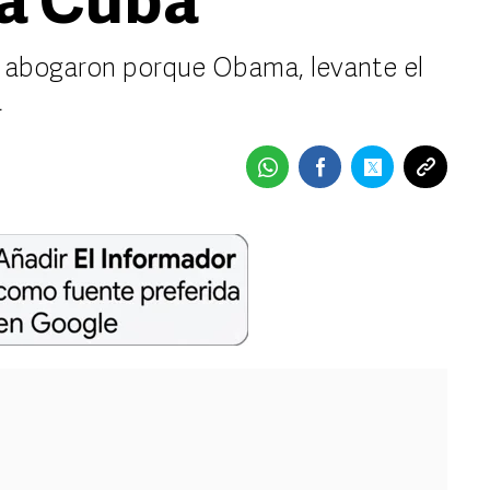
 a Cuba
e abogaron porque Obama, levante el
a