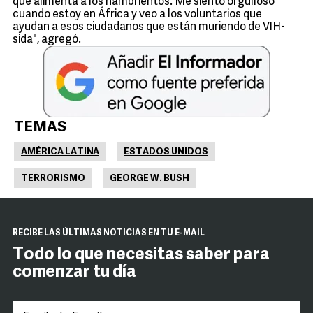
que alimenta a los hambrientos. Me siento orgulloso
cuando estoy en África y veo a los voluntarios que
ayudan a esos ciudadanos que están muriendo de VIH-
sida", agregó.
TEMAS
AMÉRICA LATINA
ESTADOS UNIDOS
TERRORISMO
GEORGE W. BUSH
RECIBE LAS ÚLTIMAS NOTICIAS EN TU E-MAIL
Todo lo que necesitas saber para
comenzar tu día