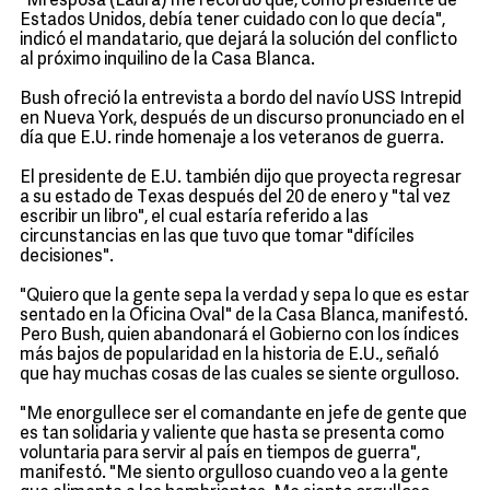
"Mi esposa (Laura) me recordó que, como presidente de
Estados Unidos, debía tener cuidado con lo que decía",
indicó el mandatario, que dejará la solución del conflicto
al próximo inquilino de la Casa Blanca.
Bush ofreció la entrevista a bordo del navío USS Intrepid
en Nueva York, después de un discurso pronunciado en el
día que E.U. rinde homenaje a los veteranos de guerra.
El presidente de E.U. también dijo que proyecta regresar
a su estado de Texas después del 20 de enero y "tal vez
escribir un libro", el cual estaría referido a las
circunstancias en las que tuvo que tomar "difíciles
decisiones".
"Quiero que la gente sepa la verdad y sepa lo que es estar
sentado en la Oficina Oval" de la Casa Blanca, manifestó.
Pero Bush, quien abandonará el Gobierno con los índices
más bajos de popularidad en la historia de E.U., señaló
que hay muchas cosas de las cuales se siente orgulloso.
"Me enorgullece ser el comandante en jefe de gente que
es tan solidaria y valiente que hasta se presenta como
voluntaria para servir al país en tiempos de guerra",
manifestó. "Me siento orgulloso cuando veo a la gente