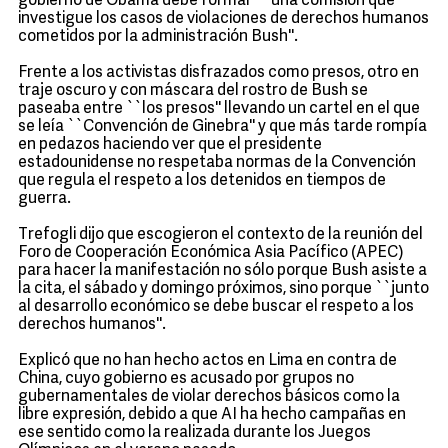
gobierno de Obama debe formar ``una comisión que
investigue los casos de violaciones de derechos humanos
cometidos por la administración Bush''.
Frente a los activistas disfrazados como presos, otro en
traje oscuro y con máscara del rostro de Bush se
paseaba entre ``los presos'' llevando un cartel en el que
se leía ``Convención de Ginebra'' y que más tarde rompía
en pedazos haciendo ver que el presidente
estadounidense no respetaba normas de la Convención
que regula el respeto a los detenidos en tiempos de
guerra.
Trefogli dijo que escogieron el contexto de la reunión del
Foro de Cooperación Económica Asia Pacífico (APEC)
para hacer la manifestación no sólo porque Bush asiste a
la cita, el sábado y domingo próximos, sino porque ``junto
al desarrollo económico se debe buscar el respeto a los
derechos humanos''.
Explicó que no han hecho actos en Lima en contra de
China, cuyo gobierno es acusado por grupos no
gubernamentales de violar derechos básicos como la
libre expresión, debido a que AI ha hecho campañas en
ese sentido como la realizada durante los Juegos