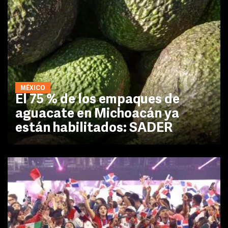
MÉXICO
El 75 % de los empaques de
aguacate en Michoacán ya
están habilitados: SADER