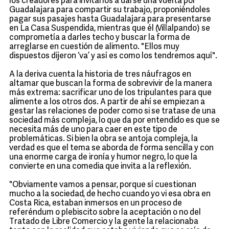
los creadores para invitarlos a darse una vuelta por
Guadalajara para compartir su trabajo, proponiéndoles
pagar sus pasajes hasta Guadalajara para presentarse
en La Casa Suspendida, mientras que él (Villalpando) se
comprometía a darles techo y buscar la forma de
arreglarse en cuestión de alimento. "Ellos muy
dispuestos dijeron ‘va’ y así es como los tendremos aquí".
A la deriva cuenta la historia de tres náufragos en
altamar que buscan la forma de sobrevivir de la manera
más extrema: sacrificar uno de los tripulantes para que
alimente a los otros dos. A partir de ahí se empiezan a
gestar las relaciones de poder como si se tratase de una
sociedad más compleja, lo que da por entendido es que se
necesita más de uno para caer en este tipo de
problemáticas. Si bien la obra se antoja compleja, la
verdad es que el tema se aborda de forma sencilla y con
una enorme carga de ironía y humor negro, lo que la
convierte en una comedia que invita a la reflexión.
"Obviamente vamos a pensar, porque sí cuestionan
mucho a la sociedad, de hecho cuando yo vi esa obra en
Costa Rica, estaban inmersos en un proceso de
referéndum o plebiscito sobre la aceptación o no del
Tratado de Libre Comercio y la gente la relacionaba