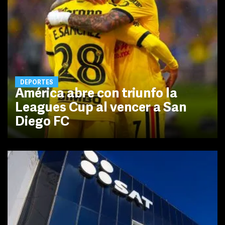
DEPORTES
América abre con triunfo la
Leagues Cup al vencer a San
Diego FC