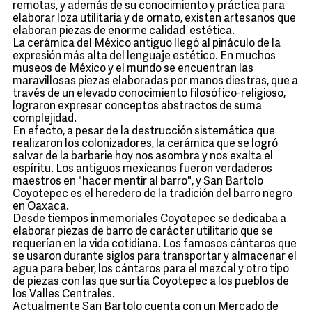
remotas, y además de su conocimiento y práctica para
elaborar loza utilitaria y de ornato, existen artesanos que
elaboran piezas de enorme calidad estética.
La cerámica del México antiguo llegó al pináculo de la
expresión más alta del lenguaje estético. En muchos
museos de México y el mundo se encuentran las
maravillosas piezas elaboradas por manos diestras, que a
través de un elevado conocimiento filosófico-religioso,
lograron expresar conceptos abstractos de suma
complejidad.
En efecto, a pesar de la destrucción sistemática que
realizaron los colonizadores, la cerámica que se logró
salvar de la barbarie hoy nos asombra y nos exalta el
espíritu. Los antiguos mexicanos fueron verdaderos
maestros en "hacer mentir al barro", y San Bartolo
Coyotepec es el heredero de la tradición del barro negro
en Oaxaca.
Desde tiempos inmemoriales Coyotepec se dedicaba a
elaborar piezas de barro de carácter utilitario que se
requerían en la vida cotidiana. Los famosos cántaros que
se usaron durante siglos para transportar y almacenar el
agua para beber, los cántaros para el mezcal y otro tipo
de piezas con las que surtía Coyotepec a los pueblos de
los Valles Centrales.
Actualmente San Bartolo cuenta con un Mercado de