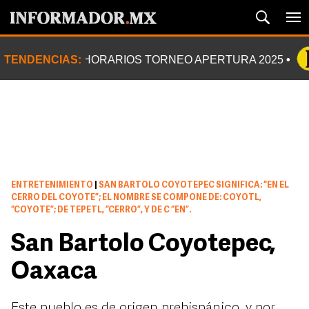
TENDENCIAS:
HORARIOS TORNEO APERTURA 2025
ENTRETENIMIENTO
|
SAN BARTOLO COYOTEPEC SIGNIFICA: “EN EL
CERRO DEL COYOTE”; EL NOMBRE SE COMPONE DE: COYOTL,
“COYOTE”; DE TEPETL, “CERRO”, Y DE C “EN”.
San Bartolo Coyotepec,
Oaxaca
Este pueblo es de origen prehispánico, y por