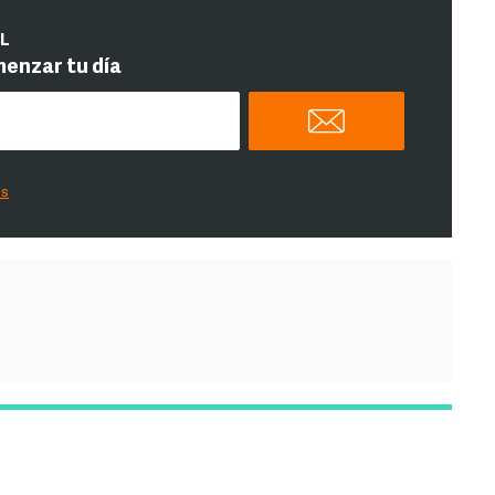
IL
menzar tu día
es