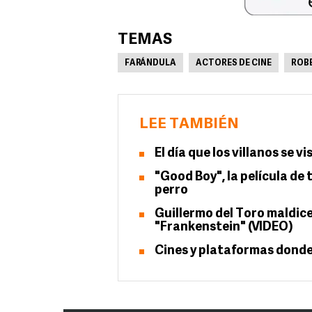
TEMAS
FARÁNDULA
ACTORES DE CINE
ROBE
LEE TAMBIÉN
El día que los villanos se v
"Good Boy", la película de
perro
Guillermo del Toro maldice
"Frankenstein" (VIDEO)
Cines y plataformas donde