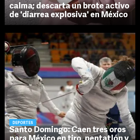
calma; descarta un brote activo
de 'diarrea explosiva' en México
DEPORTES
Santo Domingo: Caen tres oros
para México en tiro, pentatlón y