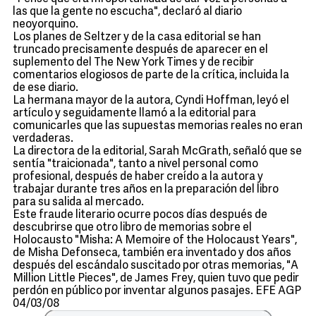
las que la gente no escucha", declaró al diario
neoyorquino.
Los planes de Seltzer y de la casa editorial se han
truncado precisamente después de aparecer en el
suplemento del The New York Times y de recibir
comentarios elogiosos de parte de la crítica, incluida la
de ese diario.
La hermana mayor de la autora, Cyndi Hoffman, leyó el
artículo y seguidamente llamó a la editorial para
comunicarles que las supuestas memorias reales no eran
verdaderas.
La directora de la editorial, Sarah McGrath, señaló que se
sentía "traicionada", tanto a nivel personal como
profesional, después de haber creído a la autora y
trabajar durante tres años en la preparación del libro
para su salida al mercado.
Este fraude literario ocurre pocos días después de
descubrirse que otro libro de memorias sobre el
Holocausto "Misha: A Memoire of the Holocaust Years",
de Misha Defonseca, también era inventado y dos años
después del escándalo suscitado por otras memorias, "A
Million Little Pieces", de James Frey, quien tuvo que pedir
perdón en público por inventar algunos pasajes. EFE AGP
04/03/08