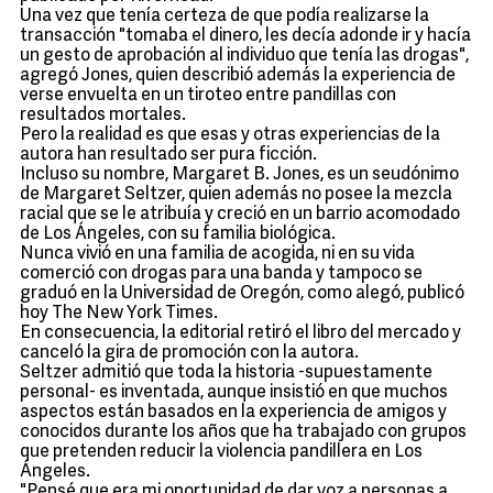
Una vez que tenía certeza de que podía realizarse la
transacción "tomaba el dinero, les decía adonde ir y hacía
un gesto de aprobación al individuo que tenía las drogas",
agregó Jones, quien describió además la experiencia de
verse envuelta en un tiroteo entre pandillas con
resultados mortales.
Pero la realidad es que esas y otras experiencias de la
autora han resultado ser pura ficción.
Incluso su nombre, Margaret B. Jones, es un seudónimo
de Margaret Seltzer, quien además no posee la mezcla
racial que se le atribuía y creció en un barrio acomodado
de Los Ángeles, con su familia biológica.
Nunca vivió en una familia de acogida, ni en su vida
comerció con drogas para una banda y tampoco se
graduó en la Universidad de Oregón, como alegó, publicó
hoy The New York Times.
En consecuencia, la editorial retiró el libro del mercado y
canceló la gira de promoción con la autora.
Seltzer admitió que toda la historia -supuestamente
personal- es inventada, aunque insistió en que muchos
aspectos están basados en la experiencia de amigos y
conocidos durante los años que ha trabajado con grupos
que pretenden reducir la violencia pandillera en Los
Ángeles.
"Pensé que era mi oportunidad de dar voz a personas a