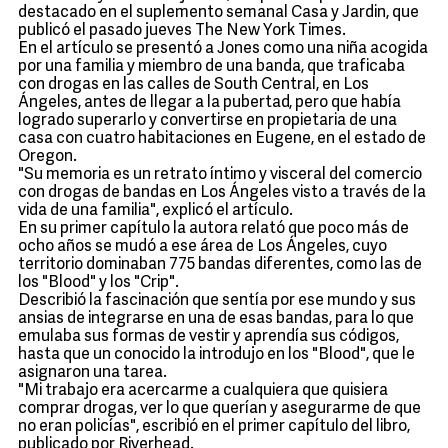
destacado en el suplemento semanal Casa y Jardin, que
publicó el pasado jueves The New York Times.
En el artículo se presentó a Jones como una niña acogida
por una familia y miembro de una banda, que traficaba
con drogas en las calles de South Central, en Los
Ángeles, antes de llegar a la pubertad, pero que había
logrado superarlo y convertirse en propietaria de una
casa con cuatro habitaciones en Eugene, en el estado de
Oregon.
"Su memoria es un retrato íntimo y visceral del comercio
con drogas de bandas en Los Ángeles visto a través de la
vida de una familia", explicó el artículo.
En su primer capítulo la autora relató que poco más de
ocho años se mudó a ese área de Los Ángeles, cuyo
territorio dominaban 775 bandas diferentes, como las de
los "Blood" y los "Crip".
Describió la fascinación que sentía por ese mundo y sus
ansias de integrarse en una de esas bandas, para lo que
emulaba sus formas de vestir y aprendía sus códigos,
hasta que un conocido la introdujo en los "Blood", que le
asignaron una tarea.
"Mi trabajo era acercarme a cualquiera que quisiera
comprar drogas, ver lo que querían y asegurarme de que
no eran policías", escribió en el primer capítulo del libro,
publicado por Riverhead.