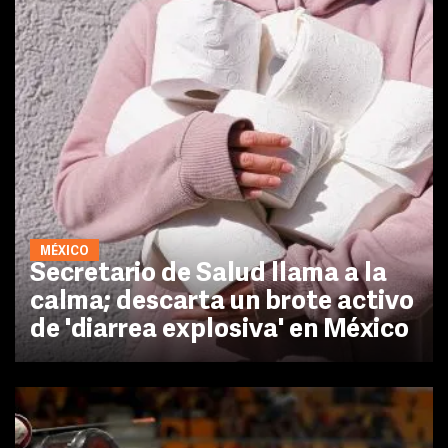
MÉXICO
Secretario de Salud llama a la
calma; descarta un brote activo
de 'diarrea explosiva' en México