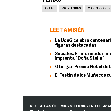
TEMAS
ARTES
ESCRITORES
MARIO BENEDE
LEE TAMBIÉN
La UdeG celebra centenari
figuras destacadas
Sociales: El Informador in
imprenta "Doña Stella"
Otorgan Premio Nobel de L
El Festín de los Muñecos cu
RECIBE LAS ÚLTIMAS NOTICIAS EN TU E-MA