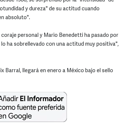
desde 1980, se sorprendió por la "intensidad" de
rotundidad y dureza" de su actitud cuando
en absoluto".
l coraje personal y Mario Benedetti ha pasado por
 lo ha sobrellevado con una actitud muy positiva",
ix Barral, llegará en enero a México bajo el sello