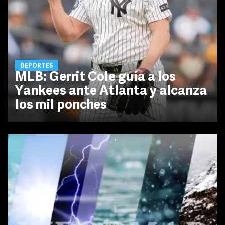
DEPORTES
MLB: Gerrit Cole guía a los
Yankees ante Atlanta y alcanza
los mil ponches