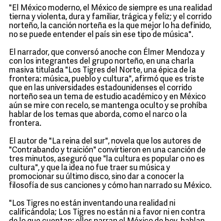
"El México moderno, el México de siempre es una realidad
tierna y violenta, dura y familiar, trágica y feliz; y el corrido
norteño, la canción norteña es la que mejor lo ha definido,
no se puede entender el país sin ese tipo de música".
El narrador, que conversó anoche con Élmer Mendoza y
con los integrantes del grupo norteño, en una charla
masiva titulada "Los Tigres del Norte, una épica de la
frontera: música, pueblo y cultura", afirmó que es triste
que en las universidades estadounidenses el corrido
norteño sea un tema de estudio académico y en México
aún se mire con recelo, se mantenga oculto y se prohíba
hablar de los temas que aborda, como el narco o la
frontera.
El autor de "La reina del sur", novela que los autores de
"Contrabando y traición" convirtieron en una canción de
tres minutos, aseguró que "la cultura es popular o no es
cultura", y que la idea no fue traer su música y
promocionar su último disco, sino dar a conocer la
filosofía de sus canciones y cómo han narrado su México.
"Los Tigres no están inventando una realidad ni
calificándola; Los Tigres no están ni a favor ni en contra