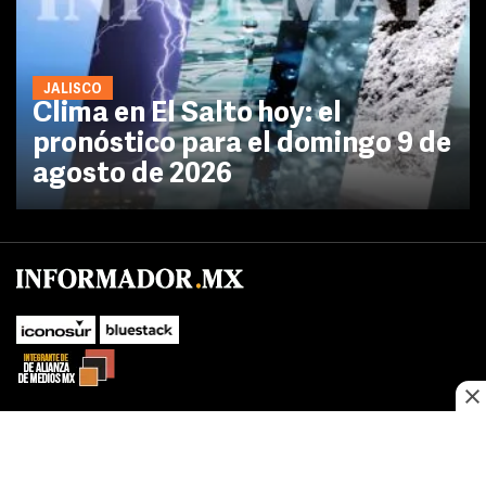
JALISCO
Clima en El Salto hoy: el
pronóstico para el domingo 9 de
agosto de 2026
No te pierdas las novedades de último momento.
¡Síguenos!
SUBIR
Este sitio web utiliza cookies propias y de terceros para optimizar su
FACEBOOK
TWITTER