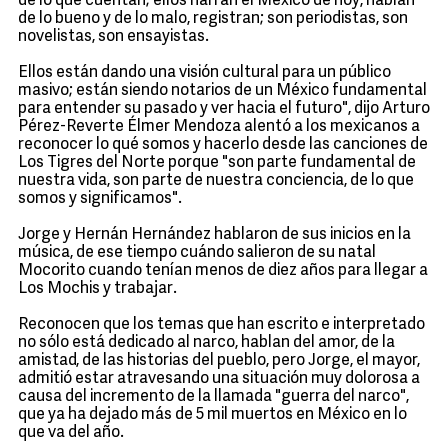
de lo que cuentan; ellos narran el México de hoy, hablan
de lo bueno y de lo malo, registran; son periodistas, son
novelistas, son ensayistas.
Ellos están dando una visión cultural para un público
masivo; están siendo notarios de un México fundamental
para entender su pasado y ver hacia el futuro", dijo Arturo
Pérez-Reverte Élmer Mendoza alentó a los mexicanos a
reconocer lo qué somos y hacerlo desde las canciones de
Los Tigres del Norte porque "son parte fundamental de
nuestra vida, son parte de nuestra conciencia, de lo que
somos y significamos".
Jorge y Hernán Hernández hablaron de sus inicios en la
música, de ese tiempo cuándo salieron de su natal
Mocorito cuando tenían menos de diez años para llegar a
Los Mochis y trabajar.
Reconocen que los temas que han escrito e interpretado
no sólo está dedicado al narco, hablan del amor, de la
amistad, de las historias del pueblo, pero Jorge, el mayor,
admitió estar atravesando una situación muy dolorosa a
causa del incremento de la llamada "guerra del narco",
que ya ha dejado más de 5 mil muertos en México en lo
que va del año.