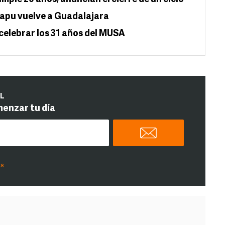
Illapu vuelve a Guadalajara
celebrar los 31 años del MUSA
IL
menzar tu día
es