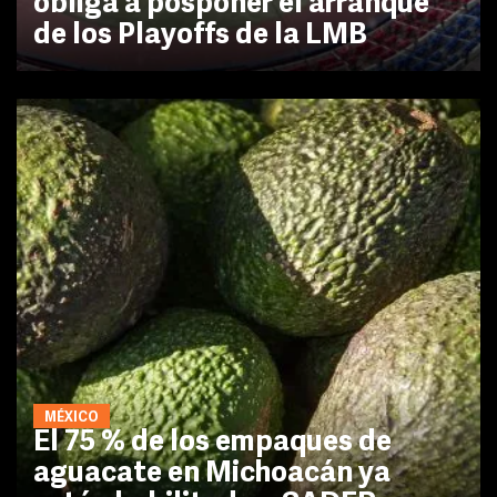
obliga a posponer el arranque
de los Playoffs de la LMB
MÉXICO
El 75 % de los empaques de
aguacate en Michoacán ya