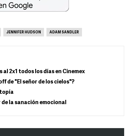
JENNIFER HUDSON
ADAM SANDLER
 al 2x1 todos los días en Cinemex
ff de "El señor de los cielos"?
stopía
r de la sanación emocional