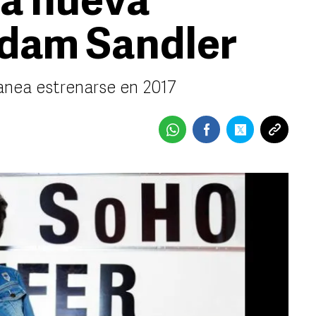
rá nueva
Adam Sandler
lanea estrenarse en 2017