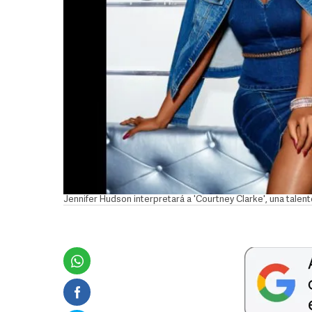
Jennifer Hudson interpretará a 'Courtney Clarke', una tale