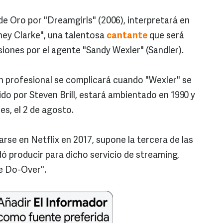
e Oro por "Dreamgirls" (2006), interpretará en
ey Clarke", una talentosa
cantante
que será
iones por el agente "Sandy Wexler" (Sandler).
ón profesional se complicará cuando "Wexler" se
gido por Steven Brill, estará ambientado en 1990 y
s, el 2 de agosto.
rse en Netflix en 2017, supone la tercera de las
ó producir para dicho servicio de streaming,
he Do-Over".