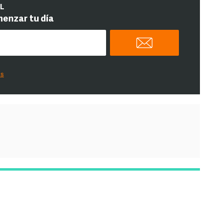
IL
menzar tu día
es