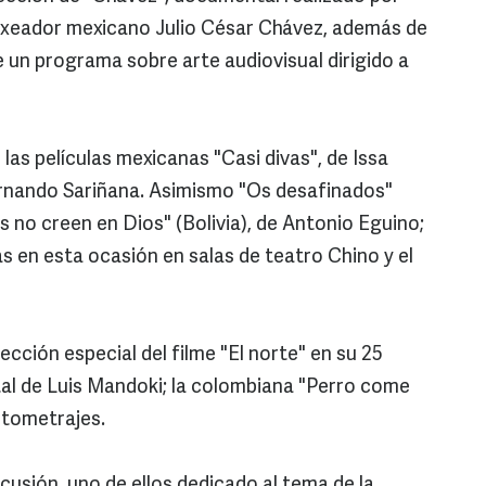
oxeador mexicano Julio César Chávez, además de
de un programa sobre arte audiovisual dirigido a
 las películas mexicanas "Casi divas", de Issa
rnando Sariñana. Asimismo "Os desafinados"
es no creen en Dios" (Bolivia), de Antonio Eguino;
s en esta ocasión en salas de teatro Chino y el
ección especial del filme "El norte" en su 25
tal de Luis Mandoki; la colombiana "Perro come
rtometrajes.
scusión, uno de ellos dedicado al tema de la