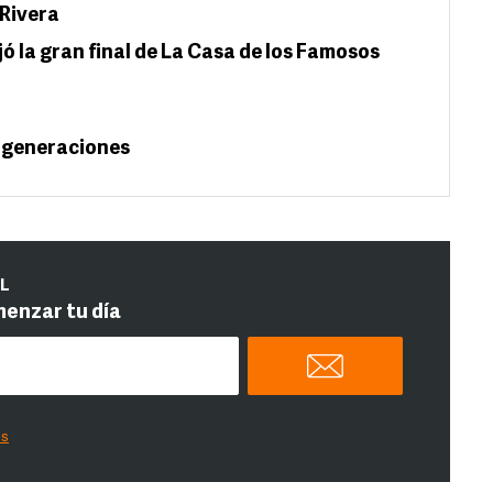
 Rivera
 la gran final de La Casa de los Famosos
 generaciones
IL
menzar tu día
es