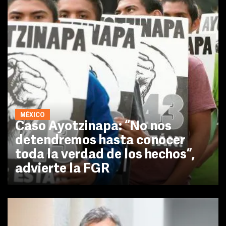
MÉXICO
Caso Ayotzinapa: “No nos
detendremos hasta conocer
toda la verdad de los hechos”,
advierte la FGR