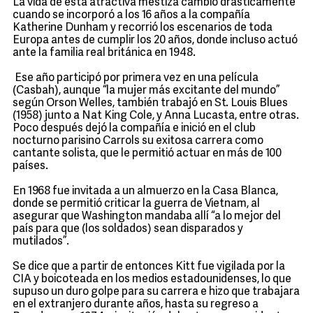
La vida de esta atractiva mestiza cambió drásticamente
cuando se incorporó a los 16 años a la compañía
Katherine Dunham y recorrió los escenarios de toda
Europa antes de cumplir los 20 años, donde incluso actuó
ante la familia real británica en 1948.
Ese año participó por primera vez en una película
(Casbah), aunque “la mujer más excitante del mundo”
según Orson Welles, también trabajó en St. Louis Blues
(1958) junto a Nat King Cole, y Anna Lucasta, entre otras.
Poco después dejó la compañía e inició en el club
nocturno parisino Carrols su exitosa carrera como
cantante solista, que le permitió actuar en más de 100
países.
En 1968 fue invitada a un almuerzo en la Casa Blanca,
donde se permitió criticar la guerra de Vietnam, al
asegurar que Washington mandaba allí “a lo mejor del
país para que (los soldados) sean disparados y
mutilados”.
Se dice que a partir de entonces Kitt fue vigilada por la
CIA y boicoteada en los medios estadounidenses, lo que
supuso un duro golpe para su carrera e hizo que trabajara
en el extranjero durante años, hasta su regreso a