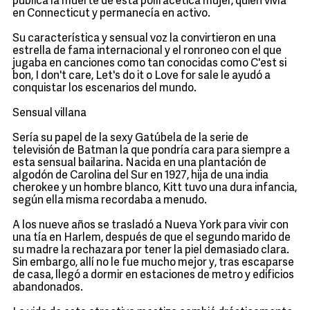
pública la muerte de esta polifacética mujer, quien vivía
en Connecticut y permanecía en activo.
Su característica y sensual voz la convirtieron en una
estrella de fama internacional y el ronroneo con el que
jugaba en canciones como tan conocidas como C'est si
bon, I don't care, Let's do it o Love for sale le ayudó a
conquistar los escenarios del mundo.
Sensual villana
Sería su papel de la sexy Gatúbela de la serie de
televisión de Batman la que pondría cara para siempre a
esta sensual bailarina. Nacida en una plantación de
algodón de Carolina del Sur en 1927, hija de una india
cherokee y un hombre blanco, Kitt tuvo una dura infancia,
según ella misma recordaba a menudo.
A los nueve años se trasladó a Nueva York para vivir con
una tía en Harlem, después de que el segundo marido de
su madre la rechazara por tener la piel demasiado clara.
Sin embargo, allí no le fue mucho mejor y, tras escaparse
de casa, llegó a dormir en estaciones de metro y edificios
abandonados.