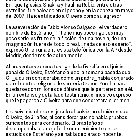
Enrique Iglesias, Shakira y Paulina Rubio, entre otras
estrellas, fue baleado en el pecho y en la cabeza en mayo
del 2007. Ha identificado a Oliveira como su agresor.
La aseveración de Fabio Alonso Salgado _el verdadero
nombre de Estéfano_ ``tiene muy poco rigor, es muy
poco serio, es fruto de la ficción, de una novela, de una
imaginación fuera de todo lo real... nada de eso es serio'',
expresó Gil en una entrevista telefónica con la AP desde
Madrid, donde reside actualmente.
Al presentarse como testigo de la fiscalía en el juicio
penal de Oliveira, Estéfano alegó la semana pasada que
Gil _a quien consideraba como un padre_ había conjurado
con el centro religioso de santería Ochosi Yoruba para
quedarse con millones de dólares que le pertenecían a él.
En un extenso y detallado testimonio, el músico expresó
que le pagaron a Oliveira para que concretara el crimen.
Los seis miembros del jurado absolvieron el miércoles a
Oliveira, de 31 años, al considerar que no había pruebas
suficientes para condenarlo. El brasileño se
desempeñaba como jefe de mantenimiento de los
estudios de Estéfano y se había declarado inocente.