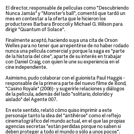
El director, responsable de películas como "Descubriendo
Nunca Jamás" y "Monster's ball", comentó que tardó un
mes en contestar a la oferta que le hicieron los
productores Barbara Broccoli y Michael G. Wilson para
dirigir "Quantum of Solace".
Finalmente aceptó, haciendo suya una cita de Orson
Welles para no tener que arrepentirse de no haber rodado
nunca una película comercial y porque la saga es "parte
de la historia del cine", aparte de su interés en trabajar
con Daniel Craig, con quien le une su experiencia en el
cine independiente.
Asimismo, pudo colaborar con el guionista Paul Haggis -
responsable de la primera parte del nuevo filme de Bond,
"Casino Royale" (2006)- y sugerirle relaciones y diálogos
de la película, además del lado "solitario, dolorido y
aislado" del Agente 007.
En este sentido, relató cómo quiso imprimir a este
personaje tanto la idea del "antihéroe" como el reflejo
cinematográfico del mundo actual, en el que las propias
agencias secretas "están perdidas porque no saben si
deben proteger a todo el mundo o sólo a unos pocos".