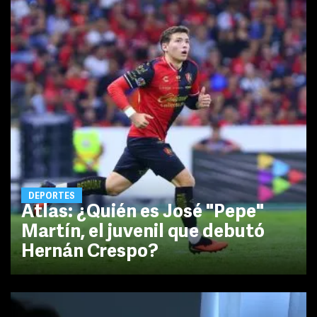
DEPORTES
Atlas: ¿Quién es José "Pepe"
Martín, el juvenil que debutó
Hernán Crespo?