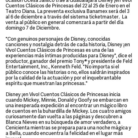
ocasión Ocesa Jalisco trae a Guadalajara Disney ¡en Vivo!
Cuentos Clásicos de Princesas del 22 al 25 de Enero en el
Teatro Diana. La preventa exclusiva Banamex será del 3
al 6 de diciembre a través del sistema ticketmaster. La
venta al público en general comenzará a partir del día
domingo 7 de Diciembre.
"Con genuinos personajes de Disney, conocidas
canciones y nostalgia detrás de cada historia, Disney ¡en
Vivo! Cuentos Clásicos de Princesas es una de las
experiencias más íntimas producidas para Disney", dice el
productor, ganador del premio Tony® y presidente de Feld
Entertainment, Inc., Kenneth Feld. "No importa si el
público conoce las historias o no, ellos saldrán inspirados
por la calidad de la actuación y por el inquebrantable
espíritu que muestran las princesas."
Disney ¡en Vivo! Cuentos Clásicos de Princesas inicia
cuando Mickey, Minnie, Donald y Goofy se embarcan en
una inesperada expedición al encontrar un mágico libro
de cuentos en la buhardilla de Mickey. Los cuatro amigos
curiosamente dan vuelta a las páginas y descubren a
Blanca Nieves en su búsqueda de amor verdadero, a
Cenicienta mientras se prepara para una noche mágica y
a Bella, cuando encuentra la felicidad en el lugar más