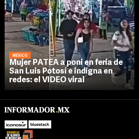
MÉXICO
Mujer PATEA a poni en feria de
San Luis Potosí e indigna en
redes: el VIDEO viral