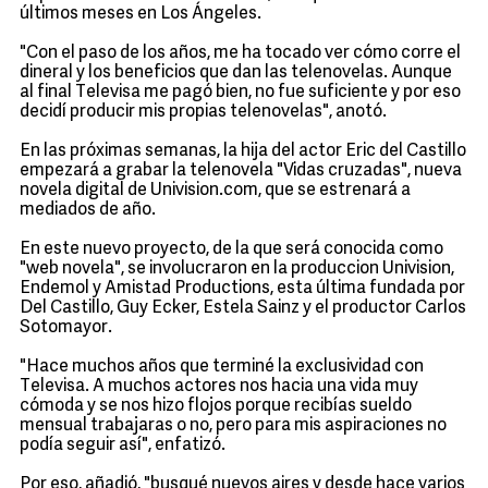
últimos meses en Los Ángeles.
"Con el paso de los años, me ha tocado ver cómo corre el
dineral y los beneficios que dan las telenovelas. Aunque
al final Televisa me pagó bien, no fue suficiente y por eso
decidí producir mis propias telenovelas", anotó.
En las próximas semanas, la hija del actor Eric del Castillo
empezará a grabar la telenovela "Vidas cruzadas", nueva
novela digital de Univision.com, que se estrenará a
mediados de año.
En este nuevo proyecto, de la que será conocida como
"web novela", se involucraron en la produccion Univision,
Endemol y Amistad Productions, esta última fundada por
Del Castillo, Guy Ecker, Estela Sainz y el productor Carlos
Sotomayor.
"Hace muchos años que terminé la exclusividad con
Televisa. A muchos actores nos hacia una vida muy
cómoda y se nos hizo flojos porque recibías sueldo
mensual trabajaras o no, pero para mis aspiraciones no
podía seguir así", enfatizó.
Por eso, añadió, "busqué nuevos aires y desde hace varios