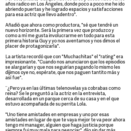
años radico en Los Ángeles, donde poco a poco me he ido
abriendo puertas y he logrado espacios y satisfacciones
para esa actriz que llevo adentro".
Añadió que ahora como productora, "sé que tendré un
nuevo horizonte. Será la primera vez que produzco y
como a mí me gusta involucrarme en todo para esta
primera historia Guy y yo nos aventamos y nos dimos el
placer de protagonizarla".
La artista recordó que con "Muchachitas" el "rating" era
impresionante. "Cuando nos anunciaron que los episodios
se alargarían y que nos seguirían pagando lo mismo les
dijimos oye no, espérate, que nos paguen tantito más y
así fue".
¨¿Pero ya en las últimas telenovelas ya cobrabas como
reina? Se le preguntó a la actriz en la entrevista,
desarrollada en un parque cerca de su casa y en el que
estuvo acompañada de su perrita Lola.
"Uno tiene amistades en empresas y uno por esas
amistades en lugar de que te vaya mejor te va peor ahora
tengo mi manager, alguien que haga justicia porque
siempre fui muy mala para negociar", dijo sin dar más