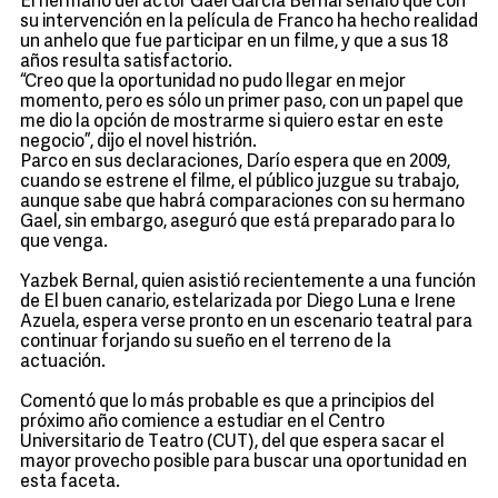
El hermano del actor Gael García Bernal señaló que con
su intervención en la película de Franco ha hecho realidad
un anhelo que fue participar en un filme, y que a sus 18
años resulta satisfactorio.
“Creo que la oportunidad no pudo llegar en mejor
momento, pero es sólo un primer paso, con un papel que
me dio la opción de mostrarme si quiero estar en este
negocio”, dijo el novel histrión.
Parco en sus declaraciones, Darío espera que en 2009,
cuando se estrene el filme, el público juzgue su trabajo,
aunque sabe que habrá comparaciones con su hermano
Gael, sin embargo, aseguró que está preparado para lo
que venga.
Yazbek Bernal, quien asistió recientemente a una función
de El buen canario, estelarizada por Diego Luna e Irene
Azuela, espera verse pronto en un escenario teatral para
continuar forjando su sueño en el terreno de la
actuación.
Comentó que lo más probable es que a principios del
próximo año comience a estudiar en el Centro
Universitario de Teatro (CUT), del que espera sacar el
mayor provecho posible para buscar una oportunidad en
esta faceta.