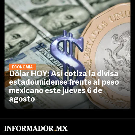
ECONOMÍA
Dólar HOY: Así cotiza la divisa
estadounidense frente al peso
mexicano este jueves 6 de
agosto