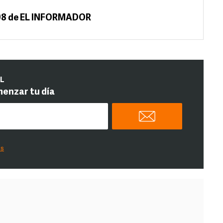
108 de EL INFORMADOR
IL
menzar tu día
es