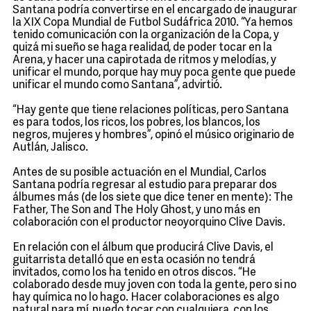
Santana podría convertirse en el encargado de inaugurar
la XIX Copa Mundial de Futbol Sudáfrica 2010. “Ya hemos
tenido comunicación con la organización de la Copa, y
quizá mi sueño se haga realidad, de poder tocar en la
Arena, y hacer una capirotada de ritmos y melodías, y
unificar el mundo, porque hay muy poca gente que puede
unificar el mundo como Santana”, advirtió.
“Hay gente que tiene relaciones políticas, pero Santana
es para todos, los ricos, los pobres, los blancos, los
negros, mujeres y hombres”, opinó el músico originario de
Autlán, Jalisco.
Antes de su posible actuación en el Mundial, Carlos
Santana podría regresar al estudio para preparar dos
álbumes más (de los siete que dice tener en mente): The
Father, The Son and The Holy Ghost, y uno más en
colaboración con el productor neoyorquino Clive Davis.
En relación con el álbum que producirá Clive Davis, el
guitarrista detalló que en esta ocasión no tendrá
invitados, como los ha tenido en otros discos. “He
colaborado desde muy joven con toda la gente, pero si no
hay química no lo hago. Hacer colaboraciones es algo
natural para mí, puedo tocar con cualquiera, con los