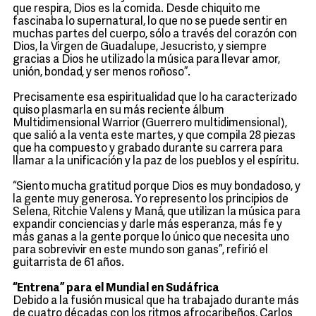
que respira, Dios es la comida. Desde chiquito me
fascinaba lo supernatural, lo que no se puede sentir en
muchas partes del cuerpo, sólo a través del corazón con
Dios, la Virgen de Guadalupe, Jesucristo, y siempre
gracias a Dios he utilizado la música para llevar amor,
unión, bondad, y ser menos roñoso”.
Precisamente esa espiritualidad que lo ha caracterizado
quiso plasmarla en su más reciente álbum
Multidimensional Warrior (Guerrero multidimensional),
que salió a la venta este martes, y que compila 28 piezas
que ha compuesto y grabado durante su carrera para
llamar a la unificación y la paz de los pueblos y el espíritu.
“Siento mucha gratitud porque Dios es muy bondadoso, y
la gente muy generosa. Yo represento los principios de
Selena, Ritchie Valens y Maná, que utilizan la música para
expandir conciencias y darle más esperanza, más fe y
más ganas a la gente porque lo único que necesita uno
para sobrevivir en este mundo son ganas”, refirió el
guitarrista de 61 años.
“Entrena” para el Mundial en Sudáfrica
Debido a la fusión musical que ha trabajado durante más
de cuatro décadas con los ritmos afrocaribeños, Carlos