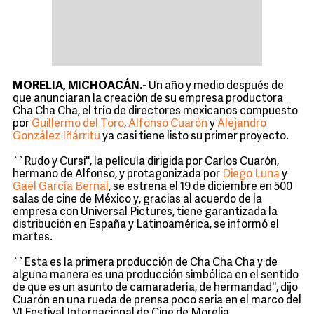
MORELIA, MICHOACÁN.-
Un año y medio después de
que anunciaran la creación de su empresa productora
Cha Cha Cha, el trío de directores mexicanos compuesto
por
Guillermo del Toro
,
Alfonso Cuarón
y
Alejandro
González Iñárritu
ya casi tiene listo su primer proyecto.
``Rudo y Cursi'', la película dirigida por Carlos Cuarón,
hermano de Alfonso, y protagonizada por
Diego Luna
y
Gael García Bernal
, se estrena el 19 de diciembre en 500
salas de cine de México y, gracias al acuerdo de la
empresa con Universal Pictures, tiene garantizada la
distribución en España y Latinoamérica, se informó el
martes.
``Esta es la primera producción de Cha Cha Cha y de
alguna manera es una producción simbólica en el sentido
de que es un asunto de camaradería, de hermandad'', dijo
Cuarón en una rueda de prensa poco seria en el marco del
VI Festival Internacional de Cine de Morelia.