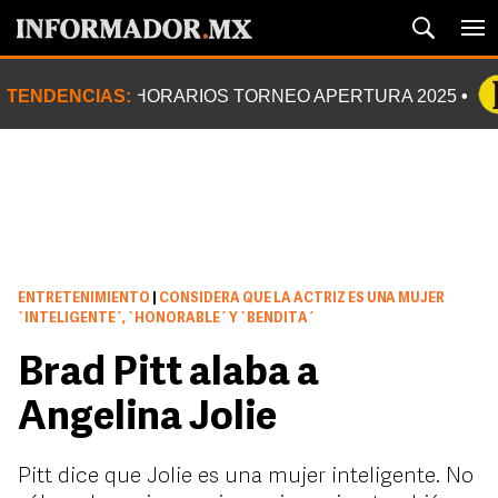
TENDENCIAS:
HORARIOS TORNEO APERTURA 2025
ENTRETENIMIENTO
|
CONSIDERA QUE LA ACTRIZ ES UNA MUJER
`INTELIGENTE´, `HONORABLE´ Y `BENDITA´
Brad Pitt alaba a
Angelina Jolie
Pitt dice que Jolie es una mujer inteligente. No