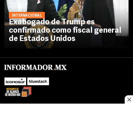
INTERNACIONAL
Exabogado de Trump es
confirmado como fiscal general
de Estados Unidos
No te pierdas las novedades de último momento.
¡Síguenos!
SUBIR
Este sitio web utiliza cookies propias y de terceros para optimizar su
FACEBOOK
TWITTER
navegacion, adaptarse a sus preferencias y realizar labores analiticas.
Al continuar navegando acepta nuestro
Política de cookies.