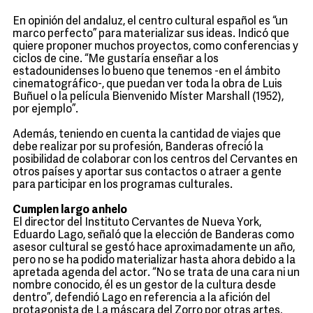
En opinión del andaluz, el centro cultural español es “un
marco perfecto” para materializar sus ideas. Indicó que
quiere proponer muchos proyectos, como conferencias y
ciclos de cine. “Me gustaría enseñar a los
estadounidenses lo bueno que tenemos -en el ámbito
cinematográfico-, que puedan ver toda la obra de Luis
Buñuel o la película Bienvenido Míster Marshall (1952),
por ejemplo”.
Además, teniendo en cuenta la cantidad de viajes que
debe realizar por su profesión, Banderas ofreció la
posibilidad de colaborar con los centros del Cervantes en
otros países y aportar sus contactos o atraer a gente
para participar en los programas culturales.
Cumplen largo anhelo
El director del Instituto Cervantes de Nueva York,
Eduardo Lago, señaló que la elección de Banderas como
asesor cultural se gestó hace aproximadamente un año,
pero no se ha podido materializar hasta ahora debido a la
apretada agenda del actor. “No se trata de una cara ni un
nombre conocido, él es un gestor de la cultura desde
dentro”, defendió Lago en referencia a la afición del
protagonista de La máscara del Zorro por otras artes,