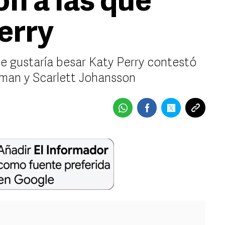
n a las que
erry
le gustaría besar Katy Perry contestó
tman y Scarlett Johansson