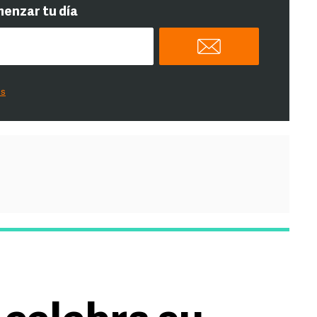
menzar tu día
es