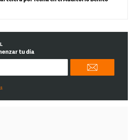
IL
menzar tu día
es