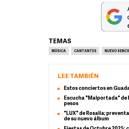
TEMAS
MÚSICA
CANTANTES
NUEVO SENCI
LEE TAMBIÉN
Estos conciertos en Guada
Escucha "Malportada" de N
pesos
"LUX" de Rosalía; preventa
de su nuevo álbum
Fiestas de Octubre 2025: c