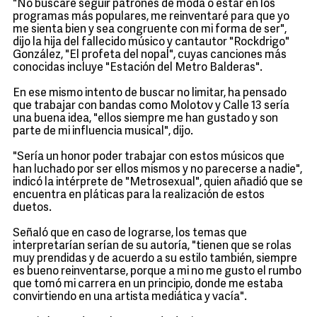
"No buscaré seguir patrones de moda o estar en los
programas más populares, me reinventaré para que yo
me sienta bien y sea congruente con mi forma de ser",
dijo la hija del fallecido músico y cantautor "Rockdrigo"
González, "El profeta del nopal", cuyas canciones más
conocidas incluye "Estación del Metro Balderas".
En ese mismo intento de buscar no limitar, ha pensado
que trabajar con bandas como Molotov y Calle 13 sería
una buena idea, "ellos siempre me han gustado y son
parte de mi influencia musical", dijo.
"Sería un honor poder trabajar con estos músicos que
han luchado por ser ellos mismos y no parecerse a nadie",
indicó la intérprete de "Metrosexual", quien añadió que se
encuentra en pláticas para la realización de estos
duetos.
Señaló que en caso de lograrse, los temas que
interpretarían serían de su autoría, "tienen que se rolas
muy prendidas y de acuerdo a su estilo también, siempre
es bueno reinventarse, porque a mi no me gusto el rumbo
que tomó mi carrera en un principio, donde me estaba
convirtiendo en una artista mediática y vacía".