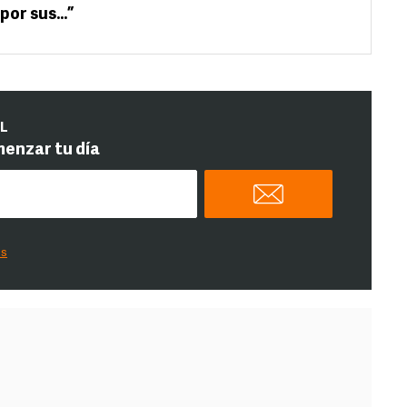
por sus…”
IL
menzar tu día
es