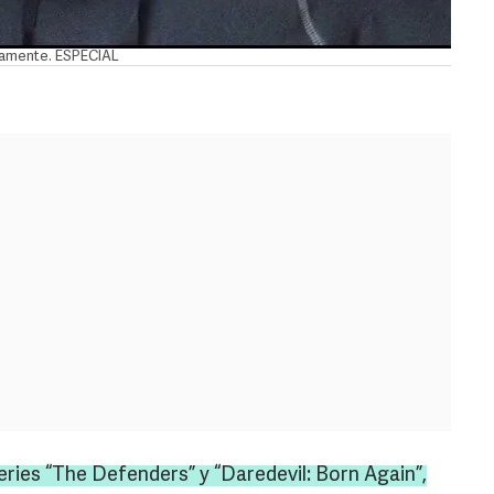
uevamente. ESPECIAL
eries “
The
Defenders
” y “
Daredevil
:
Born
Again
”,